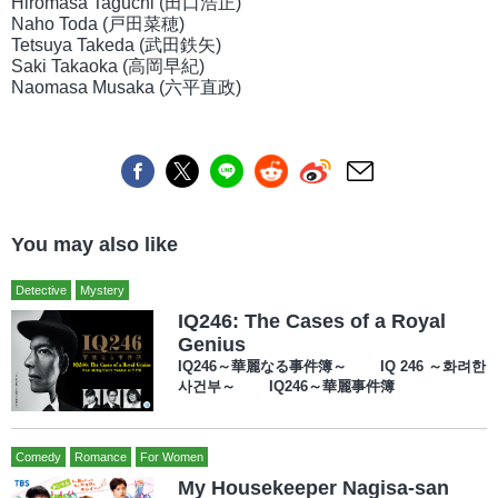
Hiromasa Taguchi (田口浩正)
Naho Toda (戸田菜穂)
Tetsuya Takeda (武田鉄矢)
Saki Takaoka (高岡早紀)
Naomasa Musaka (六平直政)
You may also like
Detective
Mystery
IQ246: The Cases of a Royal
Genius
IQ246～華麗なる事件簿～ IQ 246 ～화려한
사건부～ IQ246～華麗事件簿
Comedy
Romance
For Women
My Housekeeper Nagisa-san