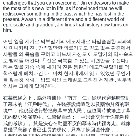
challenges that you can overcome,” Jin endeavors to make
the most of his new lot in life, as if convinced that he will
rediscover something in the past which he has lost in the
present. Awash in a different time and a different world of
epic scale and grandeur, Jin finds that history now turns on
him.
어떤 일을 계기로 막부말기의 에도시대로 타임슬립한 뇌과의
사 미나카타 진 . 만족할만한 의료기구도 약도 없는 환경에서
사람들 의 목숨을 구하고 어느새 자신도 에도말기의 역사속으
로 빨려들 어간다.「 신은 극복할 수 있는 시련만을 주신다」
라는 말을 가슴 속에 새기며 진은 동란의 에도막부말기를 억
척스럽게 헤쳐나간 다 . 마치 현시대에서 잊고 있었던 무언가
를 찾는것 처럼… 압도 적인 스케일로 그려진 세계관 , 막부의
역사는 그에게 맡겨진다 .
在某機緣之下，腦外科醫師 「南方 仁」從現代穿越時空到
了幕末的「江戶時代」。在醫療設備匱乏以及藥物貧瘠的環
境中， 他仍設法行醫拯救幕末的人民，但也同時被捲進了幕
末的歷史波瀾當中。仁警惕自己：「神只會交付予你能夠達
成的考驗」， 於是決心在動盪不安的幕末時代裡奔走。就像
是幾乎忘卻了自己生長的現代，只為了挽回些什麼．．．。