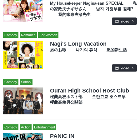
My Housekeeper Nagisa-san SPECIAL 私
の家政夫ナギサさん 남자 가정부를 원해?
我的家政夫渚先生
Comedy
Romance
For Women
Nagi's Long Vacation
凪のお暇 나기의 휴식 凪的新生活
Comedy
School
Ouran High School Host Club
桜蘭高校ホスト部 오란고교 호스트부
櫻蘭高校男公關部
Comedy
Action
Entertainment
PANIC IN