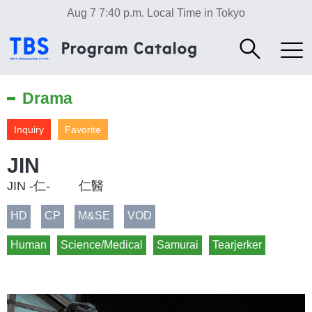
Aug 7 7:40 p.m.
Local Time in Tokyo
Drama
Inquiry
Favorite
JIN
JIN -仁- 仁醫
HD
CP
M&SE
VOD
Human
Science/Medical
Samurai
Tearjerker