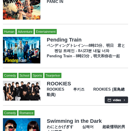
PANIC IN
Human
Adventure
Entertainment
Pending Train
ペンディングトレイン―8時23分、明日 君と
펜딩 트레인 - 8시23분 내일 너와
Pending Train - 8時23分，明天和你在一起
Comedy
School
Sports
Tearjerker
ROOKIES
ROOKIES 루키즈 ROOKIES (菜鳥總
動員)
Comedy
Romance
Swimming in the Dark
わにとかげぎす 심해어 超級懦弱的男