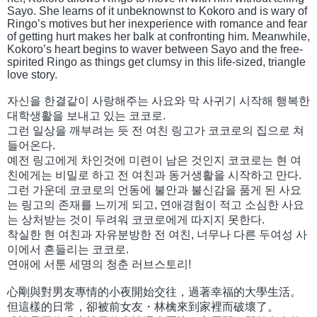
Sayo. She learns of it unbeknownst to Kokoro and is wary of
Ringo’s motives but her inexperience with romance and fear
of getting hurt makes her balk at confronting him. Meanwhile,
Kokoro’s heart begins to waver between Sayo and the free-
spirited Ringo as things get clumsy in this life-sized, triangle
love story.
자신을 한결같이 사랑해주는 사요와 막 사귀기 시작해 행복한
대학생활을 보내고 있는 코코로.
그런 일상을 깨부려는 듯 전 여친 링고가 코코로의 집으로 쳐
들어온다.
예전 링고에게 차인것에 미련이 남은 것인지 코코로는 현 여
친에게는 비밀로 하고 전 여친과 동거생활을 시작하고 만다.
그런 가운데 코코로의 언동에 불안과 불신감을 품게 된 사요
는 링고의 존재를 느끼게 되고, 연애경험이 적고 소심한 사요
는 상처받는 것이 두려워 코코로에게 따지지 못한다.
착실한 현 여친과 자유분방한 전 여친, 너무나 다른 두여성 사
이에서 흔들리는 코코로.
연애에 서툰 세명의 청춘 러브스토리!
心剛與對男友專情的小夜開始交往，過著幸福的大學生活。
但這樣的日常，卻被前女友・林檎來到家裡而破壞了。