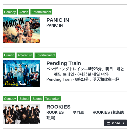
Comedy
Action
Entertainment
PANIC IN
PANIC IN
Human
Adventure
Entertainment
Pending Train
ペンディングトレイン―8時23分、明日 君と
펜딩 트레인 - 8시23분 내일 너와
Pending Train - 8時23分，明天和你在一起
Comedy
School
Sports
Tearjerker
ROOKIES
ROOKIES 루키즈 ROOKIES (菜鳥總
動員)