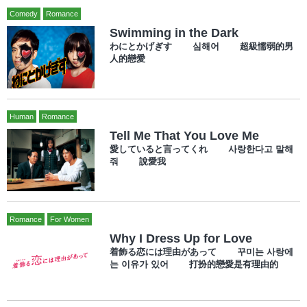
Comedy
Romance
Swimming in the Dark
わにとかげぎす 심해어 超級懦弱的男
人的戀愛
Human
Romance
Tell Me That You Love Me
愛していると言ってくれ 사랑한다고 말해
줘 說愛我
Romance
For Women
Why I Dress Up for Love
着飾る恋には理由があって 꾸미는 사랑에
는 이유가 있어 打扮的戀愛是有理由的