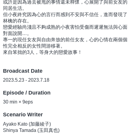
或許是因為過去被甩的事情還未釋懷，心展開了與前女友的
同居生活。
但小夜終究因為心的言行而感到不安與不信任，進而發現了
林檎的存在。
戀愛經驗尚淺且不夠成熟的小夜害怕受傷而遲遲無法與心面
對面說開…。
專一的現任女友與自由奔放的前任女友，心的心情在兩個個
性完全相反的女性間游移著。
來自笨拙的3人，等身大的戀愛故事！
Broadcast Date
2023.5.23 - 2023.7.18
Episode / Duration
30 min × 9eps
Scenario Writer
Ayako Kato (加藤綾子)
Shinya Tamada (玉田真也)