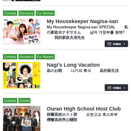
Comedy
Romance
For Women
My Housekeeper Nagisa-san
My Housekeeper Nagisa-san SPECIAL 私
の家政夫ナギサさん 남자 가정부를 원해?
我的家政夫渚先生
Comedy
Romance
For Women
Nagi's Long Vacation
凪のお暇 나기의 휴식 凪的新生活
Comedy
School
Ouran High School Host Club
桜蘭高校ホスト部 오란고교 호스트부
櫻蘭高校男公關部