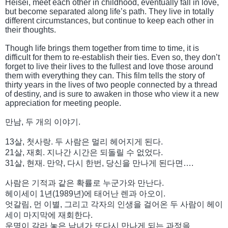
Heisei, meet each other in childhood, eventually fall in love,
but become separated along life’s path. They live in totally
different circumstances, but continue to keep each other in
their thoughts.
Though life brings them together from time to time, it is
difficult for them to re-establish their ties. Even so, they don’t
forget to live their lives to the fullest and love those around
them with everything they can. This film tells the story of
thirty years in the lives of two people connected by a thread
of destiny, and is sure to awaken in those who view it a new
appreciation for meeting people.
만남, 두 개의 이야기.
13살, 첫사랑. 두 사람은 멀리 헤어지게 된다.
21살, 재회. 지나간 시간은 되돌릴 수 없었다.
31살, 현재. 만약, 다시 한번, 당신을 만나게 된다면….
사람은 기적과 같은 확률로 누군가와 만난다.
헤이세이 1년(1989년)에 태어난 렌과 아오이.
엇갈림, 먼 이별, 그리고 각자의 인생을 걸어온 두 사람이 헤이
세이 마지막에 재회한다.
운명이 갈라 놓은 남녀가 또다시 만나게 되는 과정을