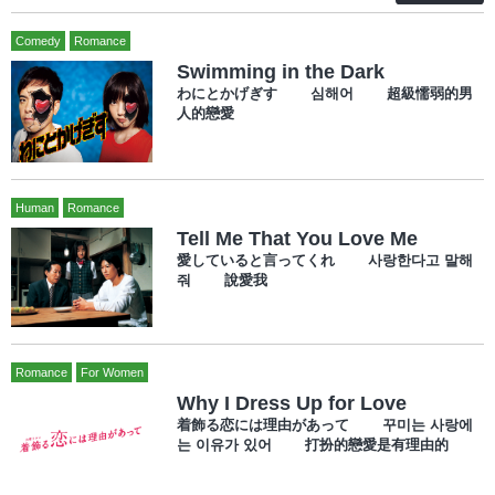
Comedy
Romance
Swimming in the Dark
わにとかげぎす 심해어 超級懦弱的男
人的戀愛
Human
Romance
Tell Me That You Love Me
愛していると言ってくれ 사랑한다고 말해
줘 說愛我
Romance
For Women
Why I Dress Up for Love
着飾る恋には理由があって 꾸미는 사랑에
는 이유가 있어 打扮的戀愛是有理由的