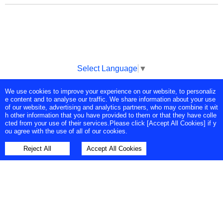
Select Language
▼
We use cookies to improve your experience on our website, to personaliz
Copyright © Tokyo Broadcasting System Television, Inc. All Rights
e content and to analyse our traffic. We share information about your use
Reserved.
of our website, advertising and analytics partners, who may combine it wit
h other information that you have provided to them or that they have colle
cted from your use of their services.Please click [Accept All Cookies] if y
ou agree with the use of all of our cookies.
Reject All
Accept All Cookies