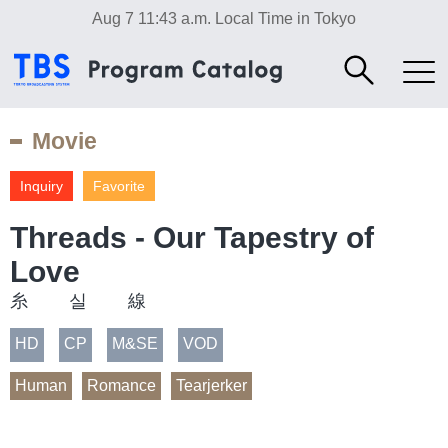
Aug 7 11:43 a.m.
Local Time in Tokyo
Movie
Inquiry
Favorite
Threads - Our Tapestry of
Love
糸 실 線
HD
CP
M&SE
VOD
Human
Romance
Tearjerker