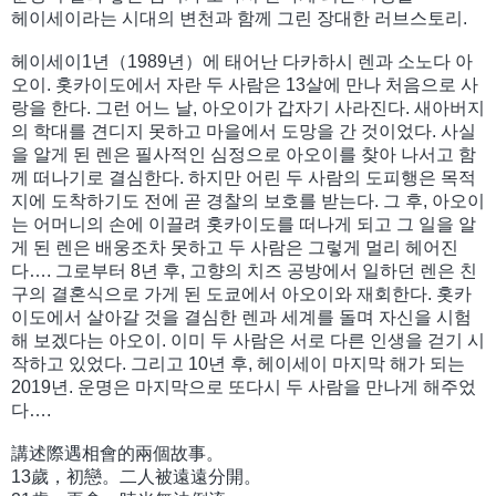
헤이세이라는 시대의 변천과 함께 그린 장대한 러브스토리.
헤이세이1년（1989년）에 태어난 다카하시 렌과 소노다 아
오이. 홋카이도에서 자란 두 사람은 13살에 만나 처음으로 사
랑을 한다. 그런 어느 날, 아오이가 갑자기 사라진다. 새아버지
의 학대를 견디지 못하고 마을에서 도망을 간 것이었다. 사실
을 알게 된 렌은 필사적인 심정으로 아오이를 찾아 나서고 함
께 떠나기로 결심한다. 하지만 어린 두 사람의 도피행은 목적
지에 도착하기도 전에 곧 경찰의 보호를 받는다. 그 후, 아오이
는 어머니의 손에 이끌려 홋카이도를 떠나게 되고 그 일을 알
게 된 렌은 배웅조차 못하고 두 사람은 그렇게 멀리 헤어진
다…. 그로부터 8년 후, 고향의 치즈 공방에서 일하던 렌은 친
구의 결혼식으로 가게 된 도쿄에서 아오이와 재회한다. 홋카
이도에서 살아갈 것을 결심한 렌과 세계를 돌며 자신을 시험
해 보겠다는 아오이. 이미 두 사람은 서로 다른 인생을 걷기 시
작하고 있었다. 그리고 10년 후, 헤이세이 마지막 해가 되는
2019년. 운명은 마지막으로 또다시 두 사람을 만나게 해주었
다….
講述際遇相會的兩個故事。
13歲，初戀。二人被遠遠分開。