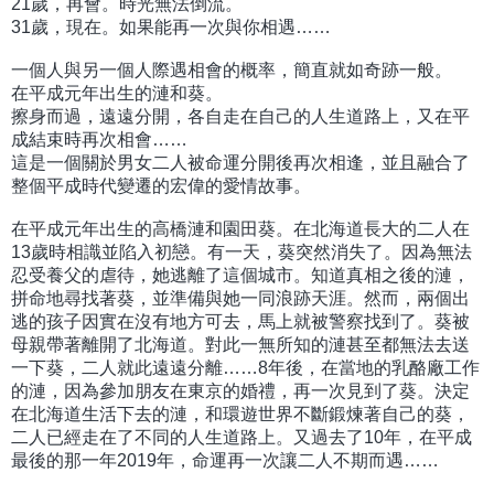
21歲，再會。時光無法倒流。
31歲，現在。如果能再一次與你相遇……
一個人與另一個人際遇相會的概率，簡直就如奇跡一般。
在平成元年出生的漣和葵。
擦身而過，遠遠分開，各自走在自己的人生道路上，又在平
成結束時再次相會……
這是一個關於男女二人被命運分開後再次相逢，並且融合了
整個平成時代變遷的宏偉的愛情故事。
在平成元年出生的高橋漣和園田葵。在北海道長大的二人在
13歲時相識並陷入初戀。有一天，葵突然消失了。因為無法
忍受養父的虐待，她逃離了這個城市。知道真相之後的漣，
拼命地尋找著葵，並準備與她一同浪跡天涯。然而，兩個出
逃的孩子因實在沒有地方可去，馬上就被警察找到了。葵被
母親帶著離開了北海道。對此一無所知的漣甚至都無法去送
一下葵，二人就此遠遠分離……8年後，在當地的乳酪廠工作
的漣，因為參加朋友在東京的婚禮，再一次見到了葵。決定
在北海道生活下去的漣，和環遊世界不斷鍛煉著自己的葵，
二人已經走在了不同的人生道路上。又過去了10年，在平成
最後的那一年2019年，命運再一次讓二人不期而遇……