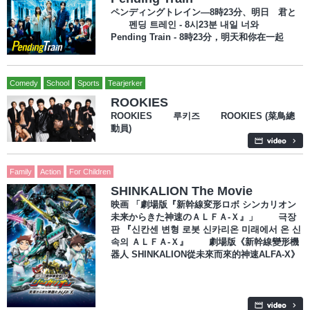
ペンディングトレイン―8時23分、明日 君と
펜딩 트레인 - 8시23분 내일 너와
Pending Train - 8時23分，明天和你在一起
Comedy
School
Sports
Tearjerker
ROOKIES
ROOKIES 루키즈 ROOKIES (菜鳥總
動員)
Family
Action
For Children
SHINKALION The Movie
映画 「劇場版『新幹線変形ロボ シンカリオン
未来からきた神速のＡＬＦＡ-Ｘ』」 극장
판 『신칸센 변형 로봇 신카리온 미래에서 온 신
속의 ＡＬＦＡ-Ｘ』 劇場版《新幹線變形機
器人 SHINKALION從未來而來的神速ALFA-X》