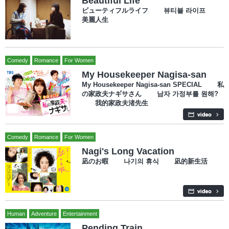
Beautiful Life
ビューティフルライフ 뷰티블 라이프
美麗人生
Comedy
Romance
For Women
My Housekeeper Nagisa-san
My Housekeeper Nagisa-san SPECIAL 私
の家政夫ナギサさん 남자 가정부를 원해?
我的家政夫渚先生
Comedy
Romance
For Women
Nagi's Long Vacation
凪のお暇 나기의 휴식 凪的新生活
Human
Adventure
Entertainment
Pending Train