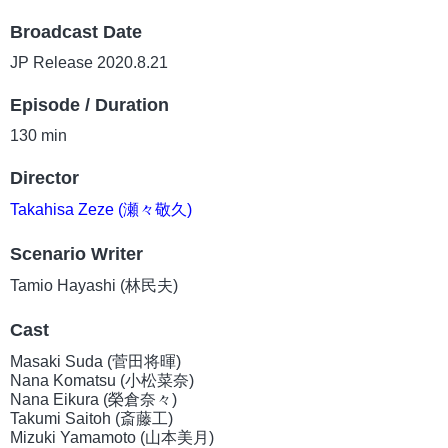
Broadcast Date
JP Release 2020.8.21
Episode / Duration
130 min
Director
Takahisa Zeze (瀬々敬久)
Scenario Writer
Tamio Hayashi (林民夫)
Cast
Masaki Suda (菅田将暉)
Nana Komatsu (小松菜奈)
Nana Eikura (榮倉奈々)
Takumi Saitoh (斎藤工)
Mizuki Yamamoto (山本美月)