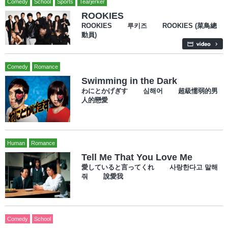
Comedy
School
Sports
Tearjerker
ROOKIES
ROOKIES 루키즈 ROOKIES (菜鳥總
動員)
Comedy
Romance
Swimming in the Dark
わにとかげぎす 심해어 超級懦弱的男
人的戀愛
Human
Romance
Tell Me That You Love Me
愛していると言ってくれ 사랑한다고 말해
줘 說愛我
Comedy
School