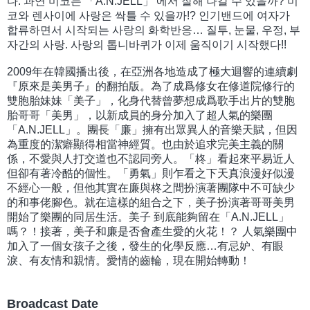
다. 과연 미코는 「A.N.JELL」 에서 잘해 나갈 수 있을까? 미
코와 렌사이에 사랑은 싹틀 수 있을까!? 인기밴드에 여자가
합류하면서 시작되는 사랑의 화학반응… 질투, 눈물, 우정, 부
자간의 사랑. 사랑의 톱니바퀴가 이제 움직이기 시작했다!!
2009年在韓國播出後，在亞洲各地造成了極大迴響的連續劇
『原來是美男子』的翻拍版。為了成爲修女在修道院修行的
雙胞胎妹妹「美子」，化身代替曾夢想成爲歌手出片的雙胞
胎哥哥「美男」，以新成員的身分加入了超人氣的樂團
「A.N.JELL」。團長「廉」擁有出眾異人的音樂天賦，但因
為重度的潔癖顯得相當神經質。也由於追求完美主義的關
係，不愛與人打交道也不認同旁人。「柊」看起來平易近人
但卻有著冷酷的個性。「勇氣」則乍看之下天真浪漫好似漫
不經心一般，但他其實在廉與柊之間扮演著團隊中不可缺少
的和事佬腳色。就在這樣的組合之下，美子扮演著哥哥美男
開始了樂團的同居生活。美子 到底能夠留在「A.N.JELL」
嗎？！接著，美子和廉是否會產生愛的火花！？ 人氣樂團中
加入了一個女孩子之後，發生的化學反應…有忌妒、有眼
淚、有友情和親情。愛情的齒輪，現在開始轉動！
Broadcast Date