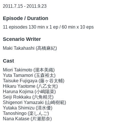
2011.7.15 - 2011.9.23
Episode / Duration
11 episodes 130 min x 1 ep / 60 min x 10 eps
Scenario Writer
Maki Takahashi (高橋麻紀)
Cast
Miori Takimoto (瀧本美織)
Yuta Tamamori (玉森裕太)
Taisuke Fujigaya (藤ヶ谷太輔)
Hikaru Yaotome (八乙女光)
Haruna Kojima (小嶋陽菜)
Seiji Rokkaku (六角精児)
Shigenori Yamazaki (山崎樹範)
Yutaka Shimizu (清水優)
Tanoshingo (楽しんご)
Nana Katase (片瀬那奈)