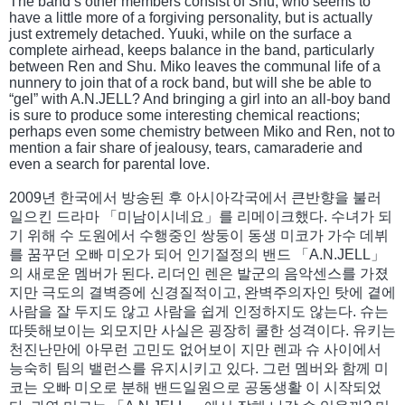
The band’s other members consist of Shu, who seems to
have a little more of a forgiving personality, but is actually
just extremely detached. Yuuki, while on the surface a
complete airhead, keeps balance in the band, particularly
between Ren and Shu. Miko leaves the communal life of a
nunnery to join that of a rock band, but will she be able to
“gel” with A.N.JELL? And bringing a girl into an all-boy band
is sure to produce some interesting chemical reactions;
perhaps even some chemistry between Miko and Ren, not to
mention a fair share of jealousy, tears, camaraderie and
even a search for parental love.
2009년 한국에서 방송된 후 아시아각국에서 큰반향을 불러
일으킨 드라마 「미남이시네요」를 리메이크했다. 수녀가 되
기 위해 수 도원에서 수행중인 쌍둥이 동생 미코가 가수 데뷔
를 꿈꾸던 오빠 미오가 되어 인기절정의 밴드 「A.N.JELL」
의 새로운 멤버가 된다. 리더인 렌은 발군의 음악센스를 가졌
지만 극도의 결벽증에 신경질적이고, 완벽주의자인 탓에 곁에
사람을 잘 두지도 않고 사람을 쉽게 인정하지도 않는다. 슈는
따뜻해보이는 외모지만 사실은 굉장히 쿨한 성격이다. 유키는
천진난만에 아무런 고민도 없어보이 지만 렌과 슈 사이에서
능숙히 팀의 밸런스를 유지시키고 있다. 그런 멤버와 함께 미
코는 오빠 미오로 분해 밴드일원으로 공동생활 이 시작되었