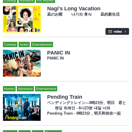
Comedy
Romance
For Women
Nagi's Long Vacation
凪のお暇 나기의 휴식 凪的新生活
Comedy
Action
Entertainment
PANIC IN
PANIC IN
Human
Adventure
Entertainment
Pending Train
ペンディングトレイン―8時23分、明日 君と
펜딩 트레인 - 8시23분 내일 너와
Pending Train - 8時23分，明天和你在一起