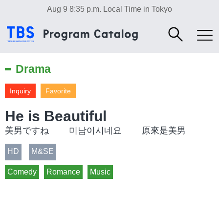
Aug 9 8:35 p.m.
Local Time in Tokyo
Drama
Inquiry
Favorite
He is Beautiful
美男ですね 미남이시네요 原來是美男
HD
M&SE
Comedy
Romance
Music