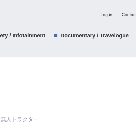
Log in
Contac
iety / Infotainment
Documentary / Travelogue
無人トラクター