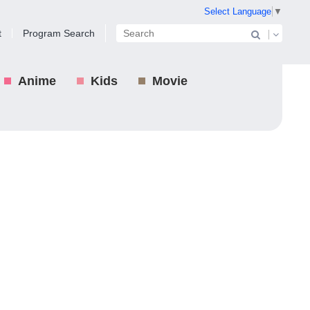
Select Language
▼
t
Program Search
Anime
Kids
Movie